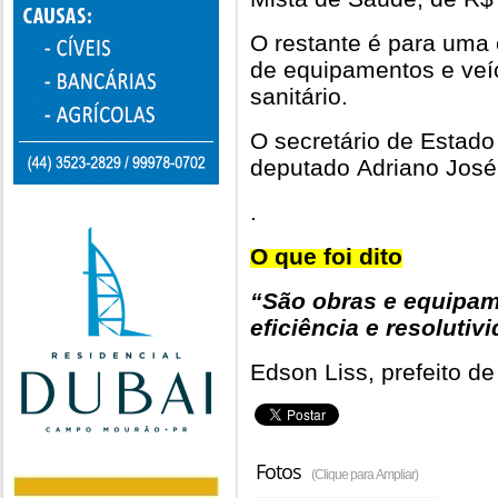
O restante é para uma c
de equipamentos e veíc
sanitário.
O secretário de Estado
deputado Adriano José
.
O que foi dito
“São obras e equipam
eficiência e resoluti
Edson Liss, prefeito de
Fotos
(Clique para Ampliar)