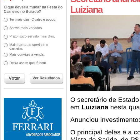
Luiziana
O que deveria mudar na Festa do
Carneiro no Buraco?
Ter mais dias. Quatro é pouco.
Shows mais variados.
Prato típico servido mais dias.
Mais barracas servindo o
carneiro.
Mais convites à venda.
Deixa assim que tá bom.
O secretário de Estado
em
Luiziana
nesta quar
Anunciou investimento
O principal deles é a 
Mista de Saúde, de R$ 