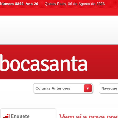
Número 8844. Ano 26
Quinta-Feira, 06 de Agosto de 2026
Colunas Anteriores
Navegue
Vem aí a nova prefe