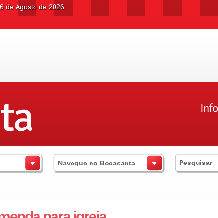
06 de Agosto de 2026
s
Navegue no Bocasanta
enda para igreja