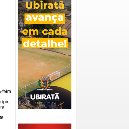
-feira
ípio.
ra,
te