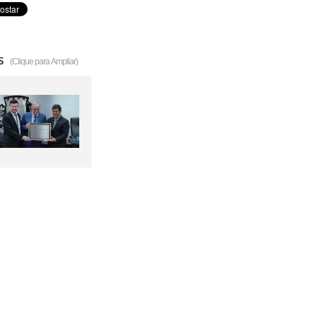
s
(Clique para Ampliar)