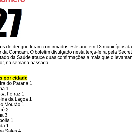
asos de dengue foram confirmados este ano em 13 municípios da
o da Comcam. O boletim divulgado nesta terça-feira pela Secret
tado da Saúde trouxe duas confirmações a mais que o levanta
ior, na semana passada.
s por cidade
ira do Paraná 1
na 1
sa Ferraz 1
ina da Lagoa 1
o Mourão 1
rê 2
ma 3
polis 1
da 1
ra Sales 4