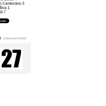
o Centenário 3
 Boa 1
tã 7
s
(Clique para Ampliar)