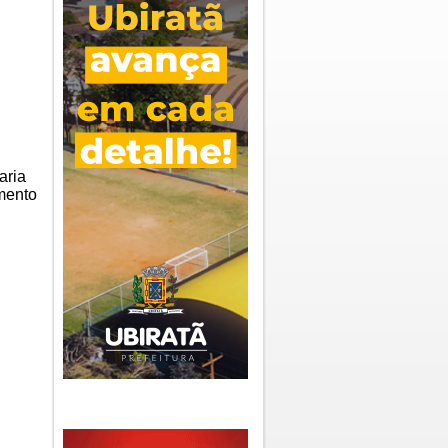
aria
mento