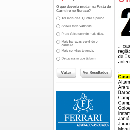
O que deveria mudar na Festa do
Carneiro no Buraco?
Ter mais dias. Quatro é pouco.
Shows mais variados.
Prato típico servido mais dias.
Mais barracas servindo o
carneiro.
... c
Mais convites à venda.
regiã
de Es
Deixa assim que tá bom.
anter
.
Caso
Altam
Araru
Barbo
Camp
Camp
Goioe
Ireta
Janió
Juran
Morei