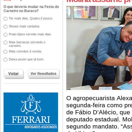
O que deveria mudar na Festa do
Carneiro no Buraco?
Ter mais dias. Quatro é pouco.
Shows mais variados.
Prato típico servido mais dias.
Mais barracas servindo o
carneiro.
Mais convites à venda.
Deixa assim que tá bom.
O agropecuarista Alex
segunda-feira como pr
de Fábio D’Alécio, que
deputado estadual. Moli
segundo mandato. “Ass