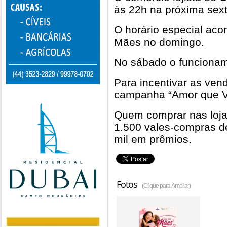
às 22h na próxima sext
O horário especial aco
Mães no domingo.
No sábado o funcioname
Para incentivar as ve
campanha “Amor que V
Quem comprar nas lojas
1.500 vales-compras d
mil em prêmios.
Fotos
(Clique para Ampliar)