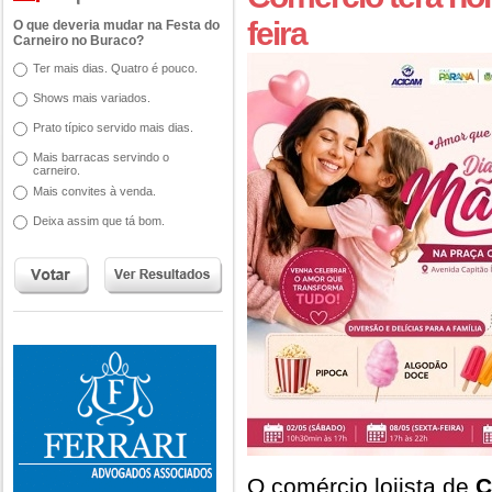
feira
O que deveria mudar na Festa do
Carneiro no Buraco?
Ter mais dias. Quatro é pouco.
Shows mais variados.
Prato típico servido mais dias.
Mais barracas servindo o
carneiro.
Mais convites à venda.
Deixa assim que tá bom.
O comércio lojista de
C