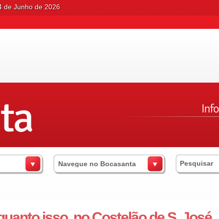
04 de Junho de 2026
s
Navegue no Bocasanta
uanto isso, no Costelão de S. José..