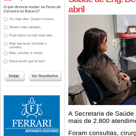
abril
O que deveria mudar na Festa do
Carneiro no Buraco?
Ter mais dias. Quatro é pouco.
Shows mais variados.
Prato típico servido mais dias.
Mais barracas servindo o
carneiro.
Mais convites à venda.
Deixa assim que tá bom.
A Secretaria de Saúde
mais de 2.800 atendime
Foram consultas, cirur