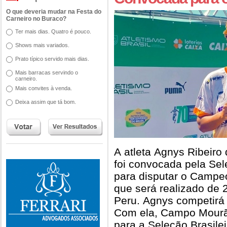
O que deveria mudar na Festa do
Carneiro no Buraco?
Ter mais dias. Quatro é pouco.
Shows mais variados.
Prato típico servido mais dias.
Mais barracas servindo o
carneiro.
Mais convites à venda.
Deixa assim que tá bom.
A atleta Agnys Ribeiro
foi convocada pela Sel
para disputar o Campe
que será realizado de 
Peru. Agnys competirá
Com ela, Campo Mour
para a Seleção Brasile