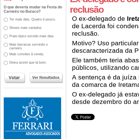
reclusão
O que deveria mudar na Festa do
Carneiro no Buraco?
O ex-delegado de
Ire
Ter mais dias. Quatro é pouco.
de Lacerda foi conde
Shows mais variados.
reclusão.
Prato típico servido mais dias.
Motivo? Uso particula
Mais barracas servindo o
carneiro.
descaracterizada da Pol
Mais convites à venda.
Ele também teria abas
Deixa assim que tá bom.
públicos, utilizando ca
A sentença é da juíza
da comarca de Iretama
O ex-delegado já esta
desde dezembro do a