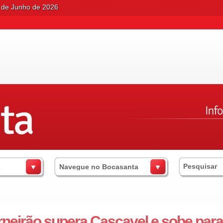
9 de Junho de 2026
s
Navegue no Bocasanta
neirão supera Cascavel e sobe para