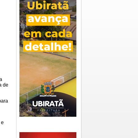
a
a de
para
 e