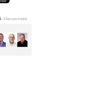
s
(Clique para Ampliar)