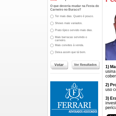
O que deveria mudar na Festa do
Carneiro no Buraco?
Ter mais dias. Quatro é pouco.
Shows mais variados.
Prato típico servido mais dias.
Mais barracas servindo o
carneiro.
Mais convites à venda.
Deixa assim que tá bom.
1) Ma
usina
cober
2) Pr
uso c
3) Er
inves
períc