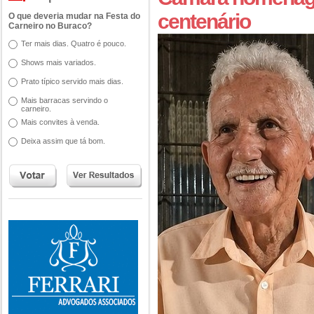
centenário
O que deveria mudar na Festa do
Carneiro no Buraco?
Ter mais dias. Quatro é pouco.
Shows mais variados.
Prato típico servido mais dias.
Mais barracas servindo o
carneiro.
Mais convites à venda.
Deixa assim que tá bom.