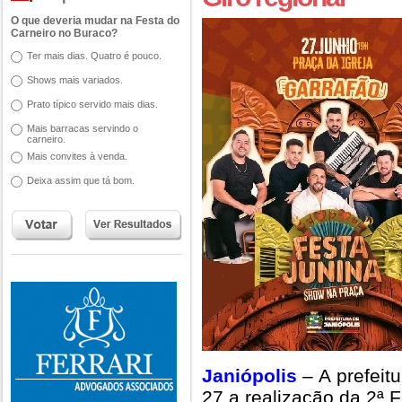
O que deveria mudar na Festa do
Carneiro no Buraco?
Ter mais dias. Quatro é pouco.
Shows mais variados.
Prato típico servido mais dias.
Mais barracas servindo o
carneiro.
Mais convites à venda.
Deixa assim que tá bom.
Janiópolis
– A prefeit
27 a realização da 2ª 