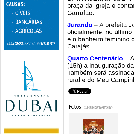
praça da igreja e con
Garrafão.
Juranda
– A prefeita
oficialmente, no últim
e o banheiro feminino 
Carajás.
Quarto Centenário
– A
(15h) a inauguração da
Também será assinada 
rural e do Meu Campin
Fotos
(Clique para Ampliar)