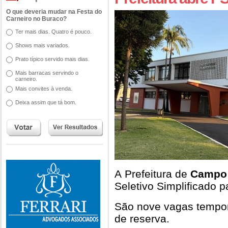
O que deveria mudar na Festa do
Carneiro no Buraco?
Ter mais dias. Quatro é pouco.
Shows mais variados.
Prato típico servido mais dias.
Mais barracas servindo o
carneiro.
Mais convites à venda.
Deixa assim que tá bom.
A Prefeitura de
Campo
Seletivo Simplificado p
São nove vagas tempor
de reserva.