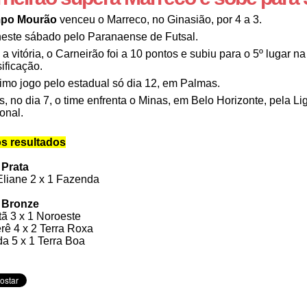
po Mourão
venceu o Marreco, no Ginasião, por 4 a 3.
neste sábado pelo Paranaense de Futsal.
a vitória, o Carneirão foi a 10 pontos e subiu para o 5º lugar na
sificação.
imo jogo pelo estadual só dia 12, em Palmas.
s, no dia 7, o time enfrenta o Minas, em Belo Horizonte, pela Li
onal.
s resultados
 Prata
liane 2 x 1 Fazenda
 Bronze
tã 3 x 1 Noroeste
rê 4 x 2 Terra Roxa
a 5 x 1 Terra Boa