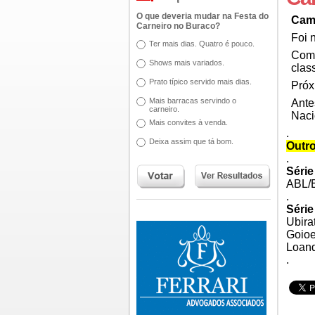
O que deveria mudar na Festa do
Cam
Carneiro no Buraco?
Foi 
Ter mais dias. Quatro é pouco.
Com 
Shows mais variados.
clas
Prato típico servido mais dias.
Próx
Mais barracas servindo o
Ante
carneiro.
Naci
Mais convites à venda.
.
Deixa assim que tá bom.
Outro
.
Série
ABL/E
.
Série
Ubira
Goioe
Loand
.