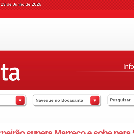
 29 de Junho de 2026
s
Navegue no Bocasanta
neirão supera Marreco e sobe para 