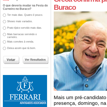
Buraco
O que deveria mudar na Festa do
Carneiro no Buraco?
Ter mais dias. Quatro é pouco.
Shows mais variados.
Prato típico servido mais dias.
Mais barracas servindo o
carneiro.
Mais convites à venda.
Deixa assim que tá bom.
Mais um pré-candidato
presença, domingo, na 