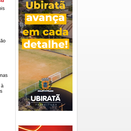
ois
são
inas
 à
es