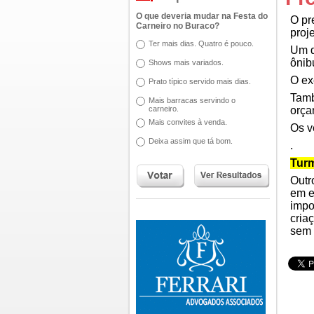
O que deveria mudar na Festa do
O pr
Carneiro no Buraco?
proj
Ter mais dias. Quatro é pouco.
Um d
ônib
Shows mais variados.
O ex
Prato típico servido mais dias.
Tamb
Mais barracas servindo o
carneiro.
orça
Mais convites à venda.
Os v
Deixa assim que tá bom.
.
Turm
Outr
em e
impo
cria
sem 