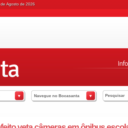
7 de Agosto de 2026
s
Navegue no Bocasanta
feito veta câmeras em ônibus escol