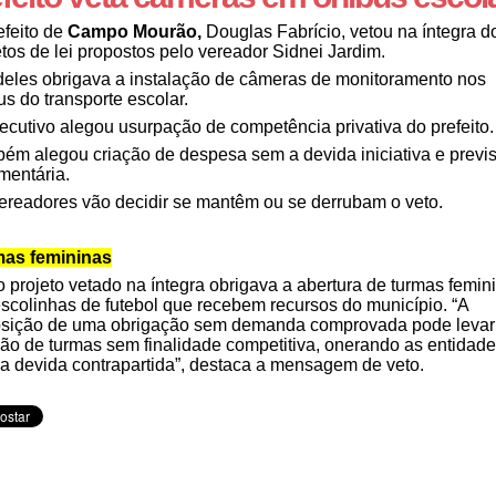
efeito de
Campo Mourão,
Douglas Fabrício, vetou na íntegra d
etos de lei propostos pelo vereador Sidnei Jardim.
eles obrigava a instalação de câmeras de monitoramento nos
us do transporte escolar.
ecutivo alegou usurpação de competência privativa do prefeito.
ém alegou criação de despesa sem a devida iniciativa e previ
mentária.
ereadores vão decidir se mantêm ou se derrubam o veto.
as femininas
o projeto vetado na íntegra obrigava a abertura de turmas femin
scolinhas de futebol que recebem recursos do município. “A
sição de uma obrigação sem demanda comprovada pode levar
ção de turmas sem finalidade competitiva, onerando as entidad
a devida contrapartida”, destaca a mensagem de veto.