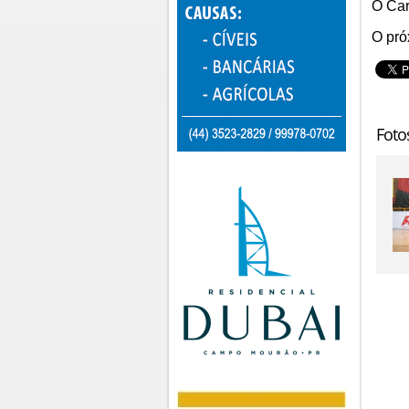
O Car
O pró
Foto