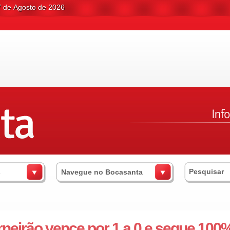
7 de Agosto de 2026
s
Navegue no Bocasanta
neirão vence por 1 a 0 e segue 100