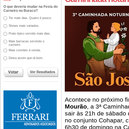
O que deveria mudar na Festa do
Carneiro no Buraco?
Ter mais dias. Quatro é pouco.
Shows mais variados.
Prato típico servido mais dias.
Mais barracas servindo o
carneiro.
Mais convites à venda.
Deixa assim que tá bom.
Acontece no próximo 
Mourão
, a 3ª Caminha
sair às 21h de sábado 
no conjunto Cohapar, 
6h30 de domingo na Ca