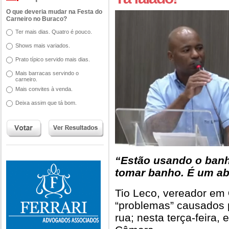
O que deveria mudar na Festa do
Carneiro no Buraco?
Ter mais dias. Quatro é pouco.
Shows mais variados.
Prato típico servido mais dias.
Mais barracas servindo o
carneiro.
Mais convites à venda.
Deixa assim que tá bom.
“Estão usando o banh
tomar banho. É um ab
Tio Leco, vereador em
“problemas” causados 
rua; nesta terça-feira,