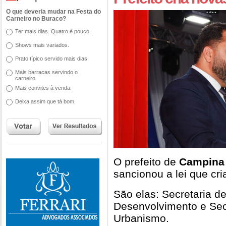
O que deveria mudar na Festa do
Carneiro no Buraco?
Ter mais dias. Quatro é pouco.
Shows mais variados.
Prato típico servido mais dias.
Mais barracas servindo o
carneiro.
Mais convites à venda.
Deixa assim que tá bom.
O prefeito de
Campina
sancionou a lei que cri
São elas: Secretaria de
Desenvolvimento e Sec
Urbanismo.