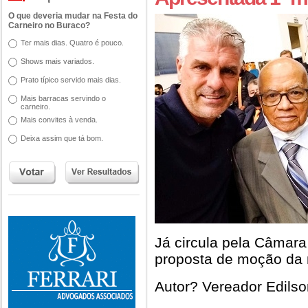
O que deveria mudar na Festa do
Carneiro no Buraco?
Ter mais dias. Quatro é pouco.
Shows mais variados.
Prato típico servido mais dias.
Mais barracas servindo o
carneiro.
Mais convites à venda.
Deixa assim que tá bom.
Já circula pela Câmar
proposta de moção da n
Autor? Vereador Edilso