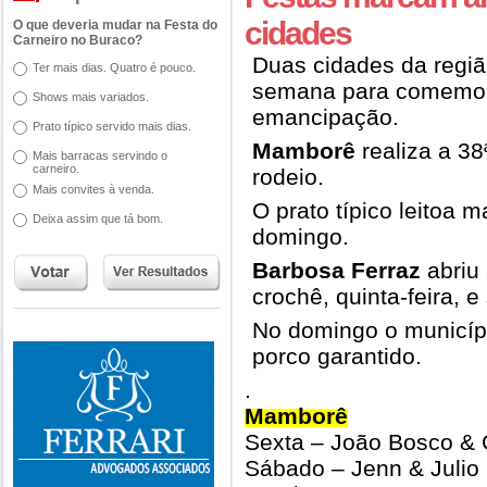
cidades
O que deveria mudar na Festa do
Carneiro no Buraco?
Duas cidades da regiã
Ter mais dias. Quatro é pouco.
semana para comemor
Shows mais variados.
emancipação.
Prato típico servido mais dias.
Mamborê
realiza a 3
Mais barracas servindo o
carneiro.
rodeio.
Mais convites à venda.
O prato típico leitoa m
Deixa assim que tá bom.
domingo.
Barbosa Ferraz
abriu
crochê, quinta-feira,
No domingo o município
porco garantido.
.
Mamborê
Sexta – João Bosco & 
Sábado – Jenn & Julio