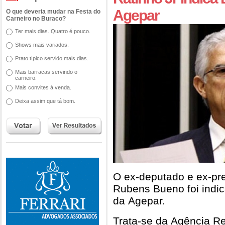
Agepar
O que deveria mudar na Festa do
Carneiro no Buraco?
Ter mais dias. Quatro é pouco.
Shows mais variados.
Prato típico servido mais dias.
Mais barracas servindo o
carneiro.
Mais convites à venda.
Deixa assim que tá bom.
O ex-deputado e ex-pre
Rubens Bueno foi indic
da Agepar.
Trata-se da Agência R