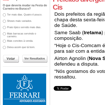
Cis
O que deveria mudar na Festa do
Carneiro no Buraco?
Dois prefeitos da regi
Ter mais dias. Quatro é pouco.
chapa desta sexta-feir
Shows mais variados.
de Saúde.
Prato típico servido mais dias.
Same Saab (
Iretama
)
Mais barracas servindo o
carneiro.
composição.
Mais convites à venda.
“Hoje o Cis-Comcam é 
Deixa assim que tá bom.
para sair com a entida
Airton Agnolin (
Nova 
defendeu a disputa.
“Nós gostamos do voto
ressaltou.