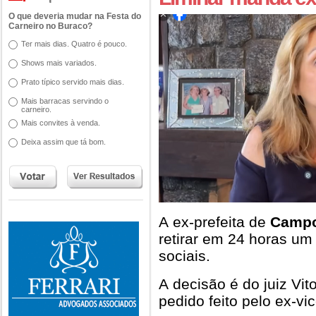
O que deveria mudar na Festa do
Carneiro no Buraco?
Ter mais dias. Quatro é pouco.
Shows mais variados.
Prato típico servido mais dias.
Mais barracas servindo o
carneiro.
Mais convites à venda.
Deixa assim que tá bom.
A ex-prefeita de
Campo
retirar em 24 horas um
sociais.
A decisão é do juiz Vit
pedido feito pelo ex-vi