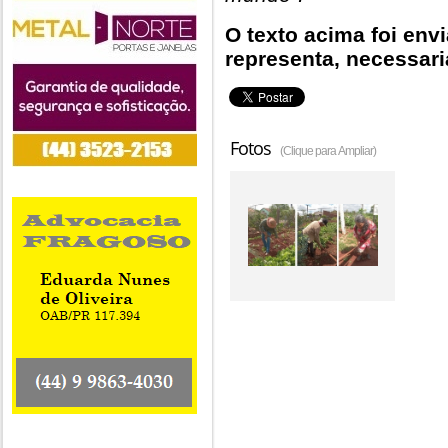
O texto acima foi env
representa, necessari
Fotos
(Clique para Ampliar)