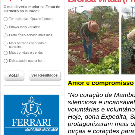
O que deveria mudar na Festa do
Carneiro no Buraco?
Ter mais dias. Quatro é pouco.
Shows mais variados.
Prato típico servido mais dias.
Mais barracas servindo o
carneiro.
Mais convites à venda.
Deixa assim que tá bom.
Amor e compromisso
“No coração de Mambo
silenciosa e incansável
voluntárias e voluntár
Hoje, dona Expedita, Si
protagonizaram mais um
forças e corações para