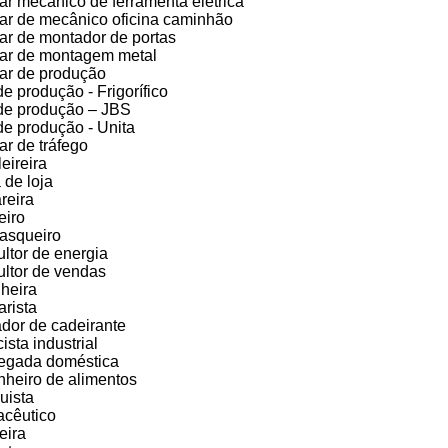
iar mecânico de ferramenta elétrica
iar de mecânico oficina caminhão
iar de montador de portas
iar de montagem metal
iar de produção
de produção - Frigorífico
de produção – JBS
de produção - Unita
ar de tráfego
eireira
 de loja
reira
eiro
asqueiro
ltor de energia
ltor de vendas
heira
arista
dor de cadeirante
cista industrial
egada doméstica
heiro de alimentos
uista
cêutico
eira