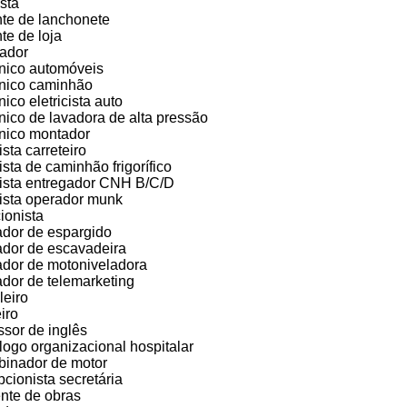
ista
te de lanchonete
te de loja
ador
ico automóveis
nico caminhão
ico eletricista auto
ico de lavadora de alta pressão
nico montador
sta carreteiro
ista de caminhão frigorífico
ista entregador CNH B/C/D
ista operador munk
cionista
dor de espargido
dor de escavadeira
dor de motoniveladora
dor de telemarketing
leiro
iro
ssor de inglês
logo organizacional hospitalar
inador de motor
cionista secretária
nte de obras