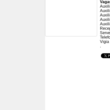
Vaga
Auxili
Auxil
Auxil
Auxil
Auxil
Recep
Serve
Telef
Vigia
.