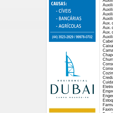
Auxil
Auxil
Auxil
Auxil
Auxil
Aux. 
Aux. 
Aux. 
Auxili
Cabel
Caixa
Cama
Chap
Churr
Consu
Consu
Cozin
Credi
Cuida
Eletri
Empr
Engen
Estoq
Farma
Faxin