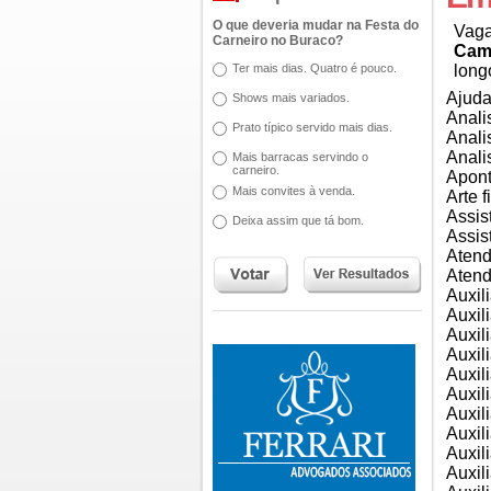
O que deveria mudar na Festa do
Vaga
Carneiro no Buraco?
Cam
Ter mais dias. Quatro é pouco.
long
Ajuda
Shows mais variados.
Anali
Prato típico servido mais dias.
Analis
Anali
Mais barracas servindo o
carneiro.
Apont
Mais convites à venda.
Arte f
Assis
Deixa assim que tá bom.
Assis
Atend
Atend
Auxil
Auxil
Auxil
Auxil
Auxil
Auxili
Auxil
Auxil
Auxil
Auxili