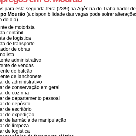
s para esta segunda-feira (23/9) na Agência do Trabalhador de
po Mourão
(a disponibilidade das vagas pode sofrer alteraçõe
o do dia).
nte de motorista
sta contábil
ta de logística
sta de transporte
ador de obras
inalista
tente administrativo
tente de vendas
ente de balcão
ente de lanchonete
iar de administrativo
iar de conservação em geral
iar de cozinha
iar de departamento pessoal
iar de depósito
ar de escritório
iar de expedição
iar de farmácia de manipulação
iar de limpeza
ar de logística