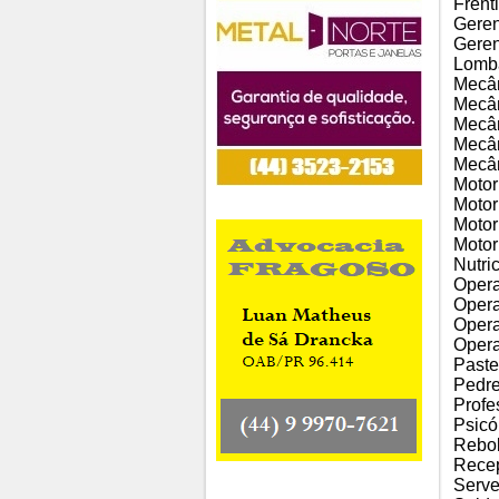
Frent
Geren
Geren
Lomb
Mecân
Mecâ
Mecân
Mecân
Mecâ
Motori
Motor
Motor
Motor
Nutri
Opera
Opera
Opera
Opera
Paste
Pedre
Profe
Psicó
Rebob
Recep
Serve