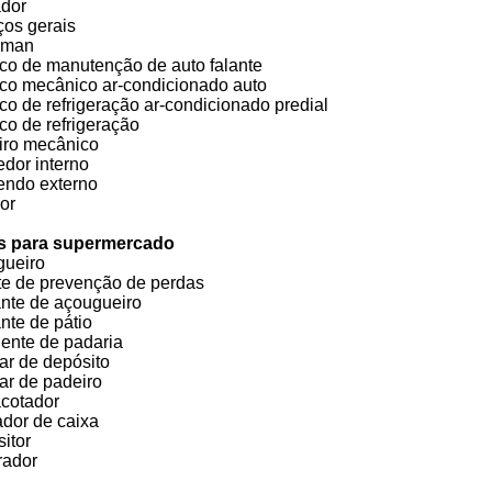
dor
ços gerais
iman
co de manutenção de auto falante
co mecânico ar-condicionado auto
co de refrigeração ar-condicionado predial
co de refrigeração
iro mecânico
dor interno
ndo externo
or
s para supermercado
ueiro
e de prevenção de perdas
nte de açougueiro
nte de pátio
ente de padaria
iar de depósito
iar de padeiro
cotador
dor de caixa
itor
rador