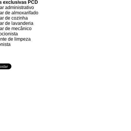
s exclusivas PCD
ar administrativo
iar de almoxarifado
iar de cozinha
iar de lavanderia
iar de mecânico
cionista
nte de limpeza
onista