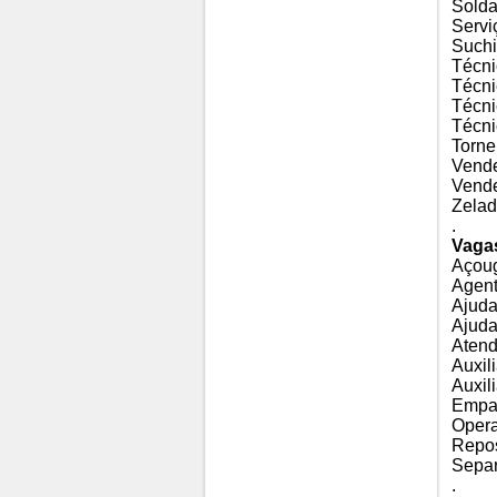
Solda
Servi
Such
Técni
Técni
Técni
Técni
Torne
Vende
Vende
Zelad
.
Vaga
Açoug
Agent
Ajuda
Ajuda
Atend
Auxil
Auxil
Empa
Opera
Repos
Sepa
.