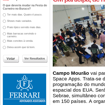
O que deveria mudar na Festa do
Carneiro no Buraco?
Ter mais dias. Quatro é pouco.
Shows mais variados.
Prato típico servido mais dias.
Mais barracas servindo o
carneiro.
Mais convites à venda.
Deixa assim que tá bom.
Campo Mourão
vai par
Space Apps. Trata-se 
programação do mundo,
espacial dos EUA. Será
Sebrae, simultâneo co
em 150 países. A organ