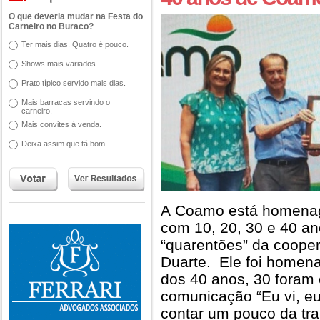
O que deveria mudar na Festa do
Carneiro no Buraco?
Ter mais dias. Quatro é pouco.
Shows mais variados.
Prato típico servido mais dias.
Mais barracas servindo o
carneiro.
Mais convites à venda.
Deixa assim que tá bom.
A Coamo está homenag
com 10, 20, 30 e 40 an
“quarentões” da coopera
Duarte. Ele foi homena
dos 40 anos, 30 foram
comunicação “Eu vi, eu 
contar um pouco da tra