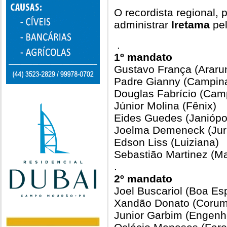
O recordista regional,
administrar
Iretama
pel
.
1º mandato
Gustavo França (Araru
Padre Gianny (Campin
Douglas Fabrício (Ca
Júnior Molina (Fênix)
Eides Guedes (Janiópol
Joelma Demeneck (Jur
Edson Liss (Luiziana)
Sebastião Martinez (M
.
2º mandato
Joel Buscariol (Boa Es
Xandão Donato (Corumb
Junior Garbim (Engenhe