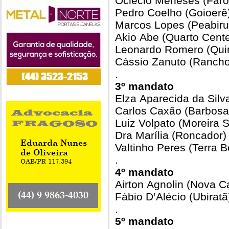
Oclécio Meneses (Faro
Pedro Coelho (Goioerê
Marcos Lopes (Peabiru
Akio Abe (Quarto Cente
Leonardo Romero (Quin
Cássio Zanuto (Rancho
.
3º mandato
Elza Aparecida da Silv
Carlos Caxão (Barbosa
Luiz Volpato (Moreira S
Dra Marília (Roncador)
Valtinho Peres (Terra B
.
4º mandato
Airton Agnolin (Nova C
Fábio D’Alécio (Ubiratã
.
5º mandato