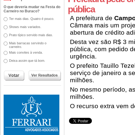
pública
O que deveria mudar na Festa do
Carneiro no Buraco?
A prefeitura de
Campo
Ter mais dias. Quatro é pouco.
Câmara mais um proje
Shows mais variados.
abertura de crédito ad
Prato típico servido mais dias.
Desta vez são R$ 3 mi
Mais barracas servindo o
carneiro.
pública, com pedido 
Mais convites à venda.
urgência.
Deixa assim que tá bom.
O prefeito Tauillo Tez
serviço de janeiro a 
milhões.
No mesmo período, as 
milhões.
O recurso extra vem 