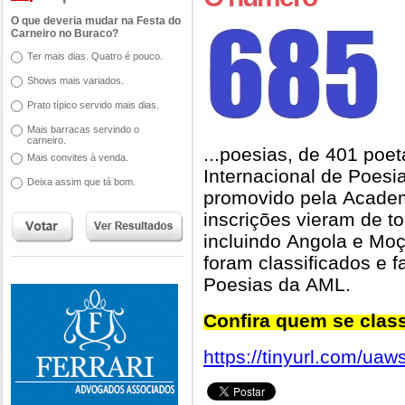
O que deveria mudar na Festa do
Carneiro no Buraco?
Ter mais dias. Quatro é pouco.
Shows mais variados.
Prato típico servido mais dias.
Mais barracas servindo o
carneiro.
...poesias, de 401 poet
Mais convites à venda.
Internacional de Poesi
Deixa assim que tá bom.
promovido pela Academ
inscrições vieram de to
incluindo Angola e Mo
foram classificados e f
Poesias da AML.
Confira quem se class
https://tinyurl.com/uaw