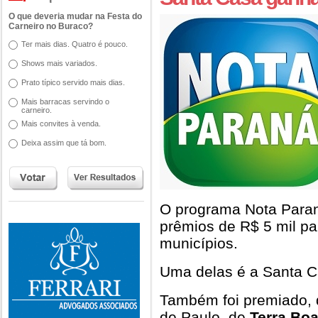
O que deveria mudar na Festa do
Carneiro no Buraco?
Ter mais dias. Quatro é pouco.
Shows mais variados.
Prato típico servido mais dias.
Mais barracas servindo o
carneiro.
Mais convites à venda.
Deixa assim que tá bom.
O programa Nota Paraná
prêmios de R$ 5 mil pa
municípios.
Uma delas é a Santa 
Também foi premiado, d
de Paulo, de
Terra Bo