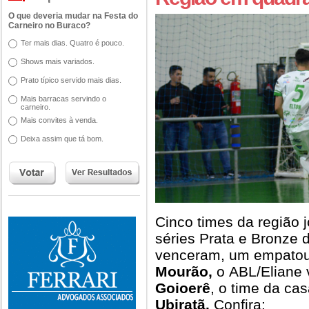
O que deveria mudar na Festa do
Carneiro no Buraco?
Ter mais dias. Quatro é pouco.
Shows mais variados.
Prato típico servido mais dias.
Mais barracas servindo o
carneiro.
Mais convites à venda.
Deixa assim que tá bom.
Cinco times da região
séries Prata e Bronze 
venceram, um empato
Mourão,
o ABL/Eliane v
Goioerê
, o time da ca
Ubiratã.
Confira: