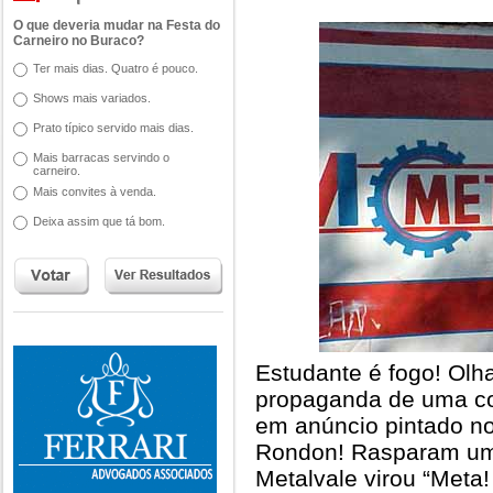
O que deveria mudar na Festa do
Carneiro no Buraco?
Ter mais dias. Quatro é pouco.
Shows mais variados.
Prato típico servido mais dias.
Mais barracas servindo o
carneiro.
Mais convites à venda.
Deixa assim que tá bom.
Estudante é fogo! Olh
propaganda de uma co
em anúncio pintado n
Rondon! Rasparam uma 
Metalvale virou “Meta!