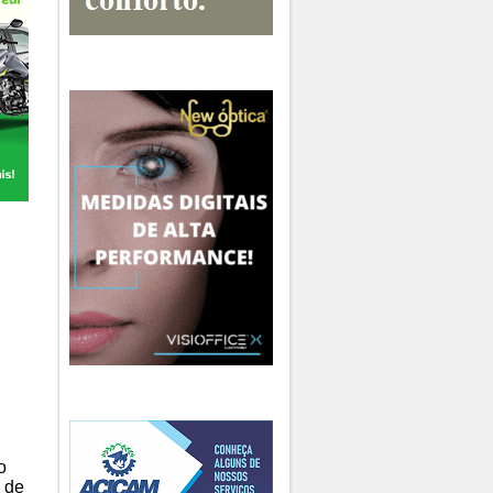
o
o de