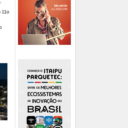
.
o 11o
o