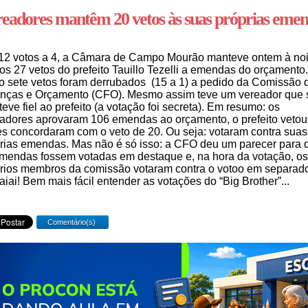
eadores mantêm 20 vetos às suas próprias eme
12 votos a 4, a Câmara de Campo Mourão manteve ontem à noi
os 27 vetos do prefeito Tauillo Tezelli a emendas do orçamento.
o sete vetos foram derrubados (15 a 1) a pedido da Comissão 
nças e Orçamento (CFO). Mesmo assim teve um vereador que 
eve fiel ao prefeito (a votação foi secreta). Em resumo: os
adores aprovaram 106 emendas ao orçamento, o prefeito vetou
es concordaram com o veto de 20. Ou seja: votaram contra suas
rias emendas. Mas não é só isso: a CFO deu um parecer para 
mendas fossem votadas em destaque e, na hora da votação, os
rios membros da comissão votaram contra o votoo em separado
-aiai! Bem mais fácil entender as votações do “Big Brother”...
Comentário(s)