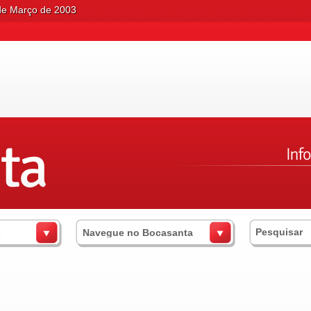
 de Março de 2003
s
Navegue no Bocasanta