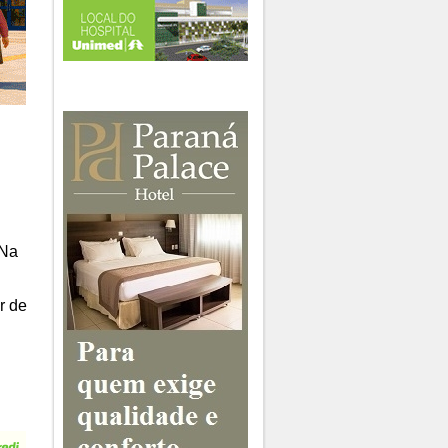
 Na
r de