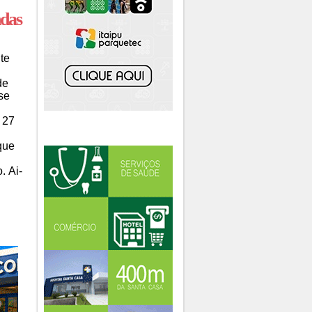
ndas
te
de
se
 27
que
. Ai-