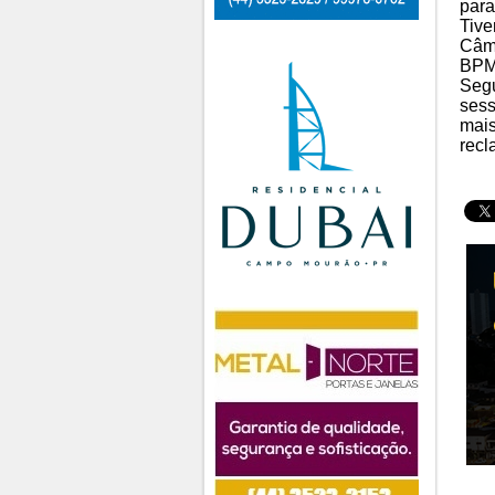
para
Tive
Câma
BPM,
Segu
sess
mais
recl