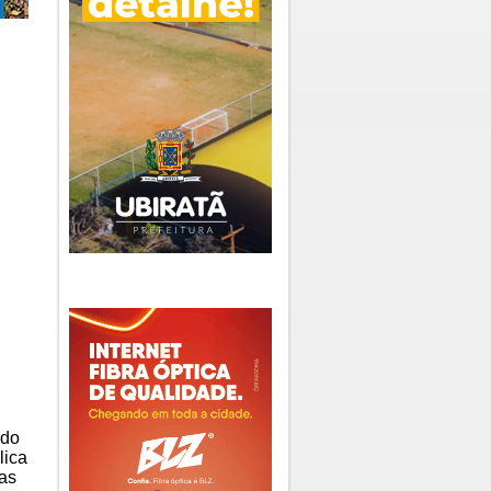
ado
lica
as