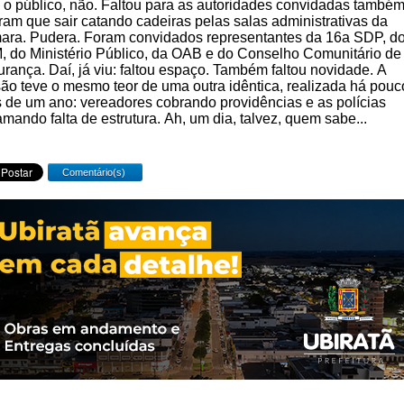
 o público, não. Faltou para as autoridades convidadas também
ram que sair catando cadeiras pelas salas administrativas da
ra. Pudera. Foram convidados representantes da 16a SDP, d
 do Ministério Público, da OAB e do Conselho Comunitário de
rança. Daí, já viu: faltou espaço. Também faltou novidade. A
ão teve o mesmo teor de uma outra idêntica, realizada há pouc
 de um ano: vereadores cobrando providências e as polícias
amando falta de estrutura. Ah, um dia, talvez, quem sabe...
Comentário(s)