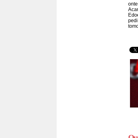
ont
Acam
Edoe
pedi
tomo
Qua