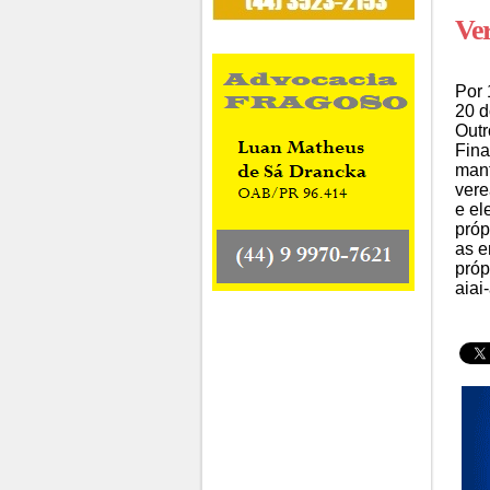
Ver
Por 
20 d
Outr
Fina
mant
vere
e el
próp
as e
próp
aiai