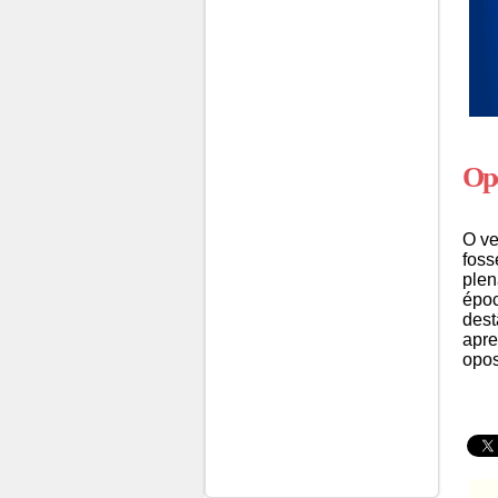
Opo
O ve
foss
plen
époc
dest
apre
opos