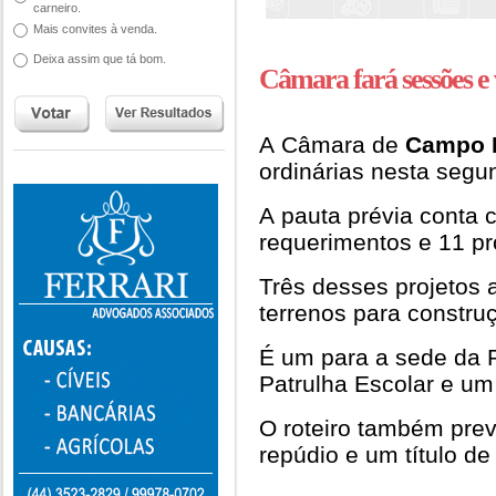
carneiro.
Mais convites à venda.
Deixa assim que tá bom.
Câmara fará sessões e v
A Câmara de
Campo 
ordinárias nesta segun
A pauta prévia conta 
requerimentos e 11 pro
Três desses projetos a
terrenos para constru
É um para a sede da Po
Patrulha Escolar e um
O roteiro também pre
repúdio e um título de