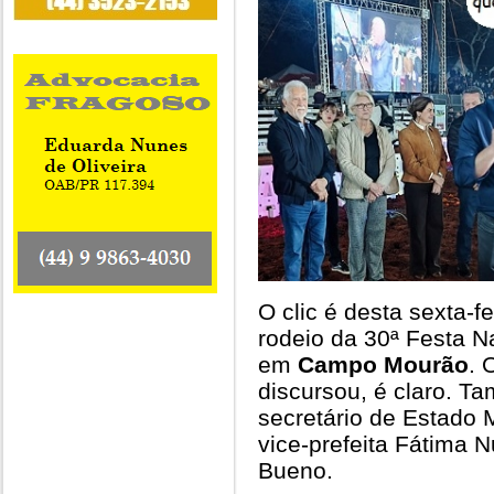
O clic é desta sexta-f
rodeio da 30ª Festa N
em
Campo Mourão
. 
discursou, é claro. 
secretário de Estado M
vice-prefeita Fátima 
Bueno.