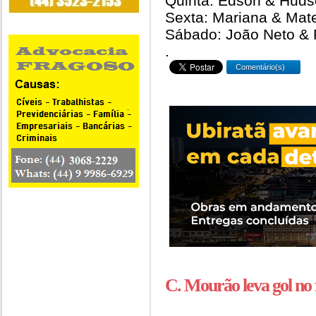
Quinta: Edson & Hud
Sexta: Mariana & Mat
Sábado: João Neto & 
.
Comentário(s)
C. Mourão leva gol no