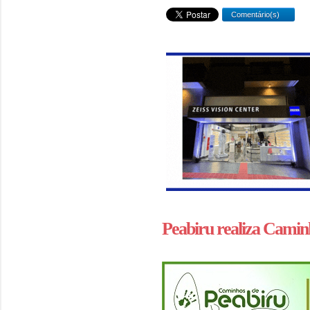
Comentário(s)
Peabiru realiza Camin