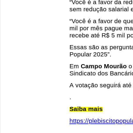
“Você é a favor da re
sem redução salarial 
“Você é a favor de q
mil por mês pague ma
recebe até R$ 5 mil p
Essas são as pergunta
Popular 2025”.
Em
Campo Mourão
o 
Sindicato dos Bancári
A votação seguirá até
.
Saiba mais
https://plebiscitopopul