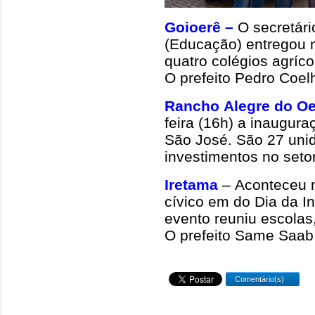
Goioerê –
O secretári
(Educação) entregou n
quatro colégios agríco
O prefeito Pedro Coel
Rancho Alegre do Oe
feira (16h) a inaugura
São José. São 27 uni
investimentos no seto
Iretama
– Aconteceu ne
cívico em do Dia da I
evento reuniu escolas
O prefeito Same Saab
Comentário(s)