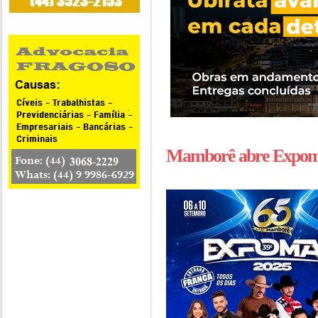
Mamborê abre Expom