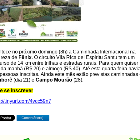
tece no próximo domingo (8h) a Caminhada Internacional na
ureza de
Fênix
. O circuito Vila Rica del Espiritu Santu tem um
urso de 14 km entre trilhas e estradas rurais. Para quem quiser
 da manhã (R$ 20) e almoço (R$ 40). Até esta quarta-feira havi
pessoas inscritas. Ainda este mês estão previstas caminhadas
borê
(dia 21) e
Campo Mourão
(28).
e se inscrever
s://tinyurl.com/4vcc59n7
Comentário(s)