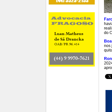
Faro
havi
real
do C
Boa
nos 
quit
Ron
2024
apro