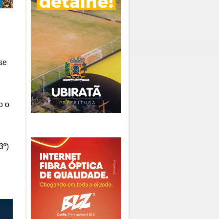
ase
o o
3º)