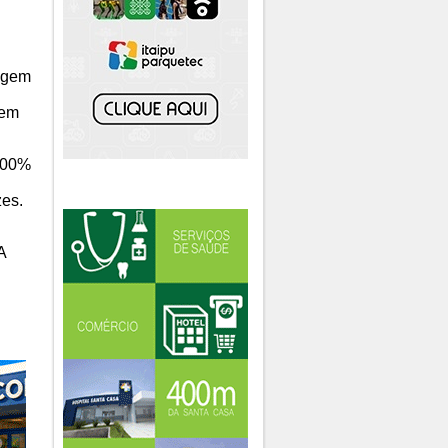
ragem
gem
 100%
zes.
A