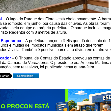
l
– O lago do Parque das Flores está cheio novamente. A bar
a se rompido, em junho, por causa das chuvas. As obras foram
izadas pela equipe da própria prefeitura. O parque inclui a ima
risto Redentor com 8 metros de altura.
 Esperança
– A prefeitura lançou o Refis que dá desconto de
juros e multas de impostos municipais em atraso que forem
ados à vista. Também é possível parcelar a dívida em quatro ve
cador
– O Tribunal de Contas do Estado aprovou as contas de
 da Câmara de Vereadores. O presidente era Antônio Martins. 
vação, sem ressalvas, foi publicada nesta quarta-feira.
Comentário(s)