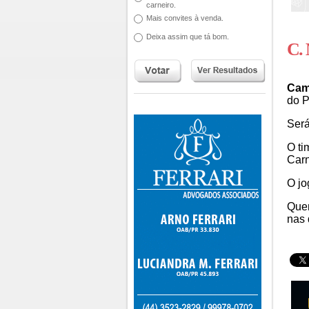
carneiro.
Mais convites à venda.
Deixa assim que tá bom.
C. 
Cam
do P
Será
O ti
Carn
O jo
Quem
nas 