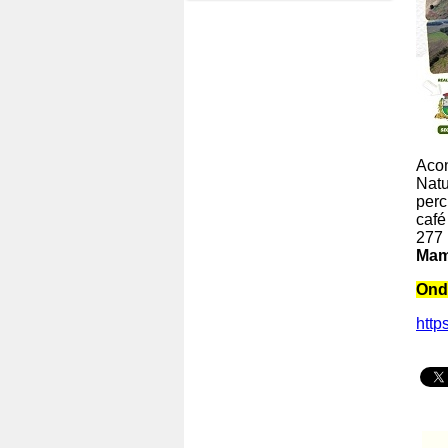
Acon
Nat
perc
café
277 
Mam
Ond
http