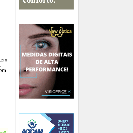
 tem
a
 em