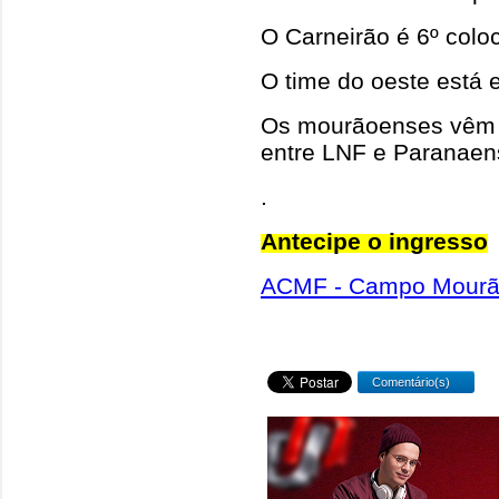
O Carneirão é 6º colo
O time do oeste está 
Os mourãoenses vêm d
entre LNF e Paranaen
.
Antecipe o ingresso
ACMF - Campo Mourão
Comentário(s)