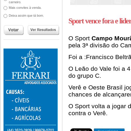
carneiro.
Mais convites à venda.
Deixa assim que tá bom.
Sport vence fora e lide
O Sport
Campo Mour
pela 3ª divisão do C
Foi a :Francisco Beltr
O Leão do Vale foi a 
do grupo C.
Verê e Oeste Brasil 
chances de alcançar
O Sport volta a jogar
contra o Verê.