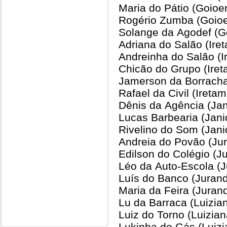
Maria do Pátio (Goioe
Rogério Zumba (Goioe
Solange da Agodef (G
Adriana do Salão (Ire
Andreinha do Salão (I
Chicão do Grupo (Ire
Jamerson da Borrachar
Rafael da Civil (Iretam
Dênis da Agência (Jan
Lucas Barbearia (Jani
Rivelino do Som (Jani
Andreia do Povão (Ju
Edilson do Colégio (J
Léo da Auto-Escola (
Luís do Banco (Juran
Maria da Feira (Juran
Lu da Barraca (Luizia
Luiz do Torno (Luizian
Lukinha do Gás (Luizi