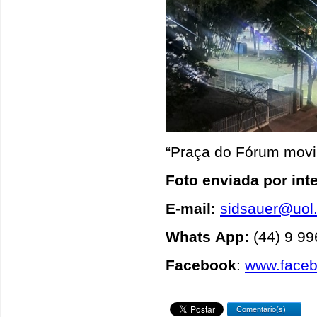
“Praça do Fórum movi
Foto enviada por int
E-mail:
sidsauer@uol
Whats App:
(44) 9 9
Facebook
:
www.face
Comentário(s)