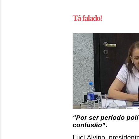
Tá falado!
“Por ser período polí
confusão”.
Luci Alvino, presiden