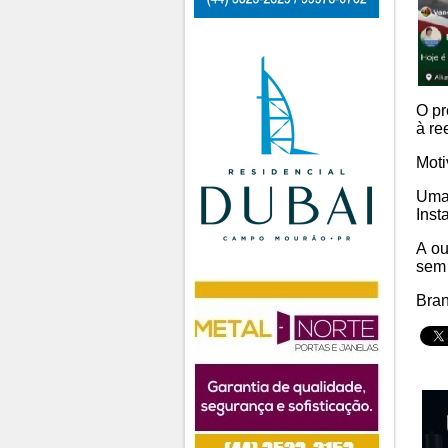
O pr
à re
Moti
Uma 
Inst
A ou
sem 
Bran