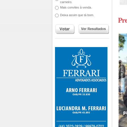
carneiro.
Mais convites à venda.
Deixa assim que tá bom.
Pre