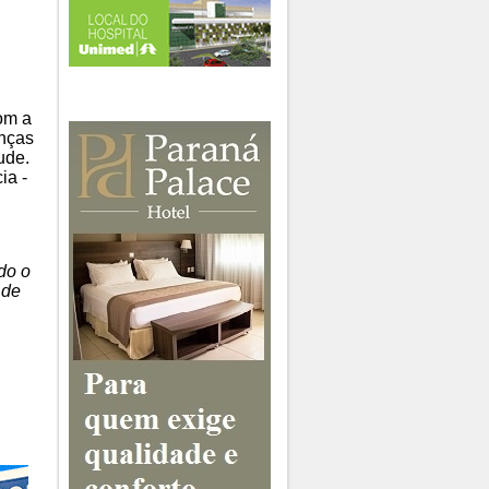
om a
anças
ude.
ia -
do o
 de