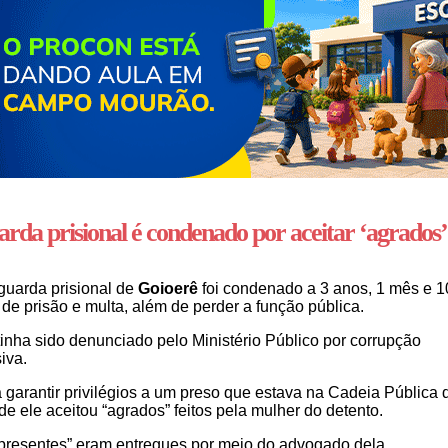
rda prisional é condenado por aceitar ‘agrados’
uarda prisional de
Goioerê
foi condenado a 3 anos, 1 mês e 1
 de prisão e multa, além de perder a função pública.
tinha sido denunciado pelo Ministério Público por corrupção
iva.
 garantir privilégios a um preso que estava na Cadeia Pública 
de ele aceitou “agrados” feitos pela mulher do detento.
presentes” eram entregues por meio do advogado dela.