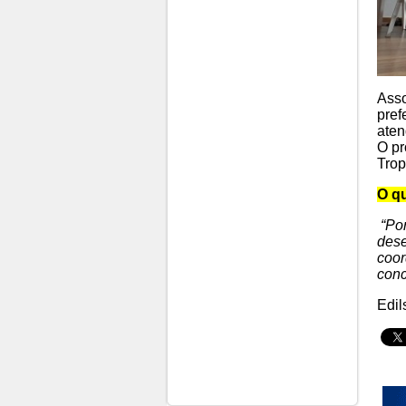
Asso
pref
aten
O pr
Trop
O qu
“Por
dese
coor
conc
Edil