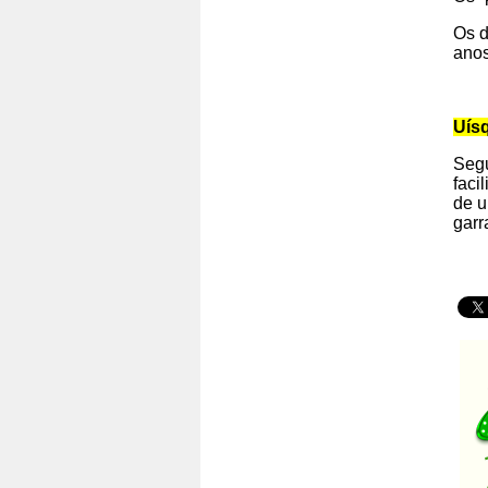
Os d
anos
Uís
Segu
faci
de u
garr