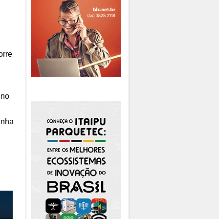
orre
 no
anha