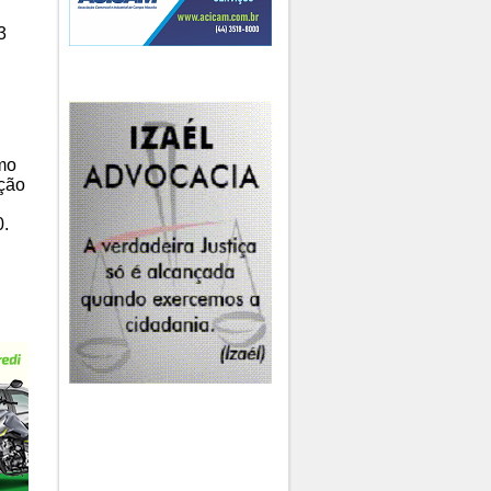
3
mo
ação
0.