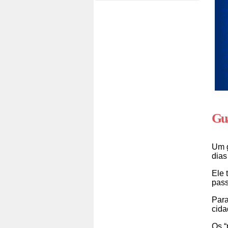
Gua
Um g
dias
Ele 
pass
Para
cida
Os “