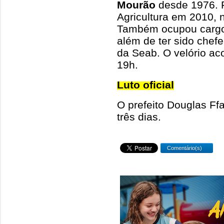
Mourão
desde 1976. F
Agricultura em 2010, 
Também ocupou cargo n
além de ter sido chef
da Seab. O velório aco
19h.
Luto oficial
O prefeito Douglas Ffab
três dias.
Comentário(s)