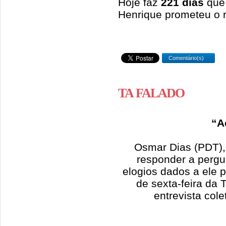
Hoje faz
221 dias
que 
Henrique prometeu o r
Comentário(s)
TA FALADO
“A
Osmar Dias (PDT), 
responder a pergu
elogios dados a ele 
de sexta-feira da
entrevista co