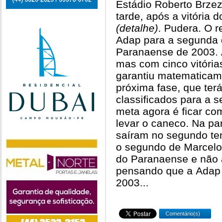
Estádio Roberto Brzezi
tarde, após a vitória d
(detalhe)
. Pudera. O r
Adap para a segunda
Paranaense de 2003. A
mas com cinco vitória
garantiu matematicame
próxima fase, que terá
classificados para a
meta agora é ficar com
levar o caneco. Na pa
saíram no segundo tem
o segundo de Marcelo
do Paranaense e não a
pensando que a Adap 
2003...
Comentário(s)