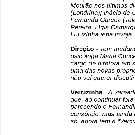
Mourão nos últimos dia
(Londrina); Inácio de
Fernanda Garcez (Tol
Pereira, Lígia Camarg
Luluzinha teria inveja
Direção
- Tem mudanç
psicóloga Maria Conc
cargo de diretora em s
uma das novas propriet
não vai querer discuti
Vercizinha
- A veread
que, ao continuar fo
parecendo o Fernandin
consórcio, mas ainda 
só, agora tem a “Verc