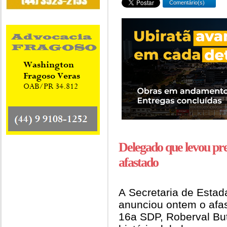
Comentário(s)
Delegado que levou pre
afastado
A Secretaria de Estad
anunciou ontem o afa
16a SDP, Roberval Bu