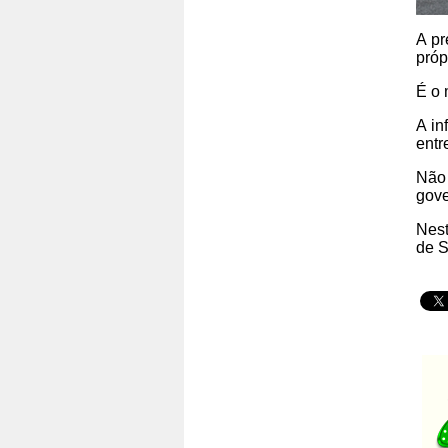
A pr
próp
É o 
A in
entr
Não 
gove
Nest
de 