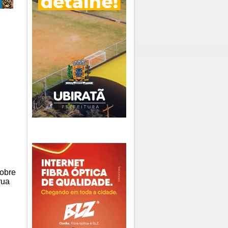
sobre
rua