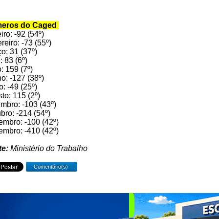
eros do Caged
iro: -92 (54º)
reiro: -73 (55º)
o: 31 (37º)
: 83 (6º)
: 159 (7º)
o: -127 (38º)
o: -49 (25º)
to: 115 (2º)
mbro: -103 (43º)
bro: -214 (54º)
mbro: -100 (42º)
mbro: -410 (42º)
te:
Ministério do Trabalho
Comentário(s)