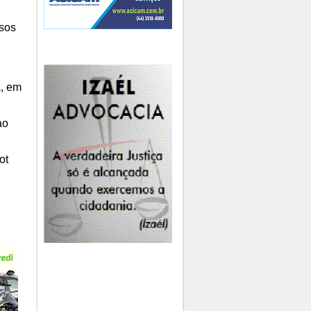
rsos
a, em
ao
ot