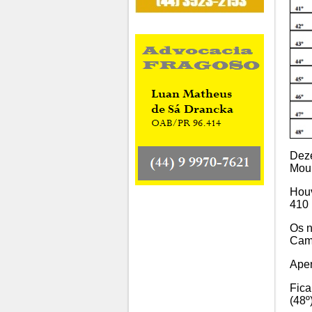
Deze
Mou
Houv
410 
Os n
Camp
Apen
Fica
(48º