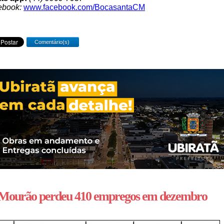
ebook:
www.facebook.com/BocasantaCM
Comentário(s)
 Mourão perdeu 410 empregos em dezembro