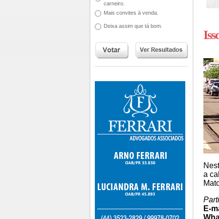
carneiro.
Mais convites à venda.
Deixa assim que tá bom.
Iss
Nest
a ca
Mat
Part
E-ma
Wha