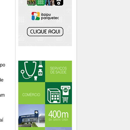
mpo
de
ram
aí