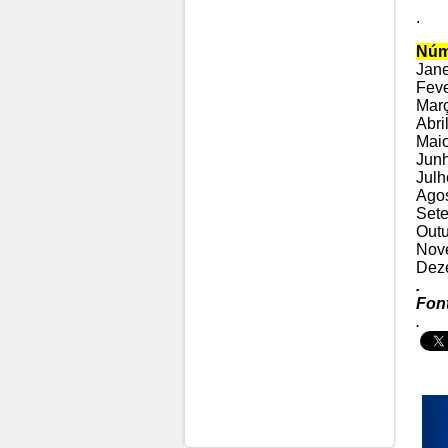
.
Núm
Jane
Feve
Març
Abril
Maio
Junh
Julh
Agos
Sete
Outu
Nove
Deze
.
Fon
.