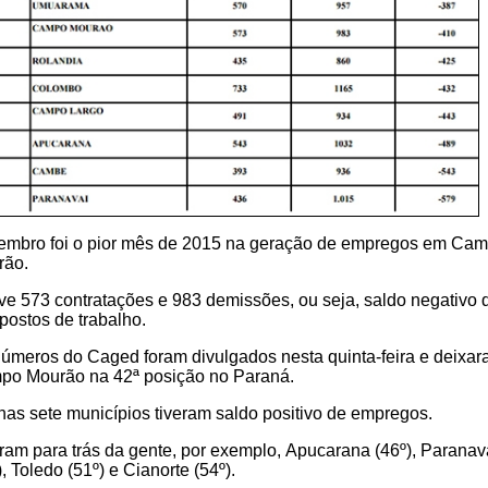
mbro foi o pior mês de 2015 na geração de empregos em Ca
rão.
e 573 contratações e 983 demissões, ou seja, saldo negativo 
postos de trabalho.
úmeros do Caged foram divulgados nesta quinta-feira e deixa
o Mourão na 42ª posição no Paraná.
as sete municípios tiveram saldo positivo de empregos.
ram para trás da gente, por exemplo, Apucarana (46º), Paranav
), Toledo (51º) e Cianorte (54º).