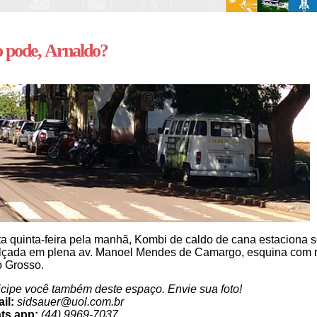
o pode, Arnaldo?
a quinta-feira pela manhã, Kombi de caldo de cana estaciona 
lçada em plena av. Manoel Mendes de Camargo, esquina com 
o Grosso.
icipe você também deste espaço. Envie sua foto!
il:
sidsauer@uol.com.br
ts app:
(44) 9969-7037