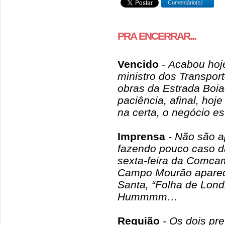
Comentário(s)
PRA ENCERRAR...
Vencido
- Acabou hoje
ministro dos Transport
obras da Estrada Boia
paciência, afinal, ho
na certa, o negócio es
Imprensa
- Não são a
fazendo pouco caso d
sexta-feira da Comca
Campo Mourão aparec
Santa, “Folha de Lond
Hummmm…
Requião
- Os dois pr