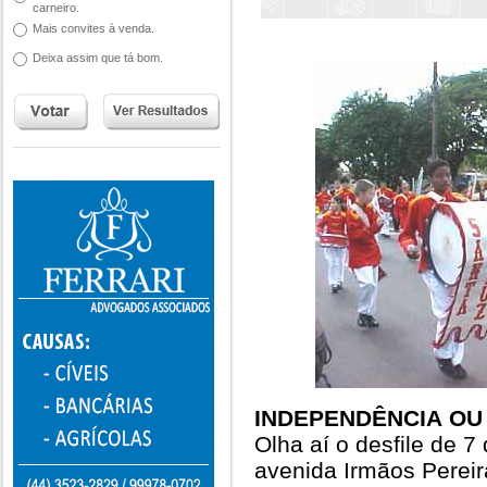
carneiro.
Mais convites à venda.
Deixa assim que tá bom.
INDEPENDÊNCIA OU
Olha aí o desfile de 
avenida Irmãos Perei