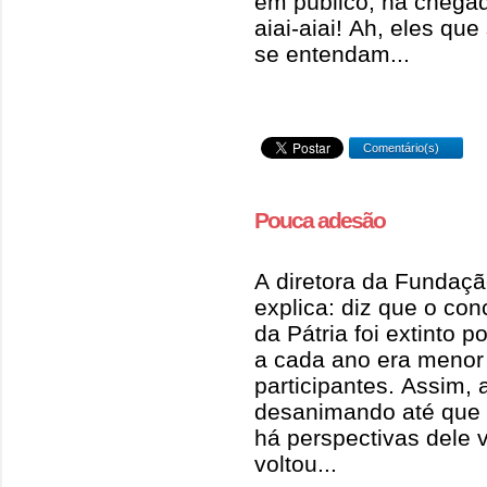
em público, na chegad
aiai-aiai! Ah, eles qu
se entendam...
Comentário(s)
Pouca adesão
A diretora da Fundação
explica: diz que o co
da Pátria foi extinto 
a cada ano era meno
participantes. Assim,
desanimando até que 
há perspectivas dele v
voltou...